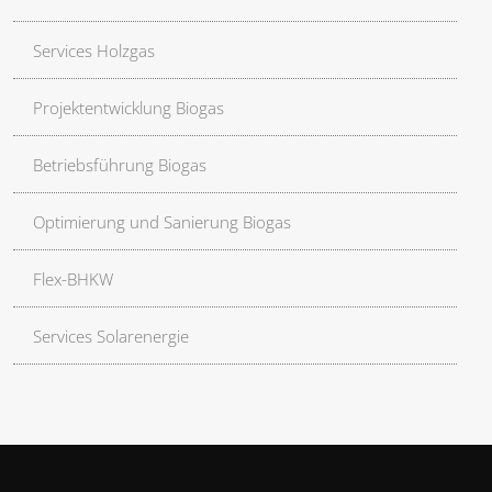
Services Holzgas
Projektentwicklung Biogas
Betriebsführung Biogas
Optimierung und Sanierung Biogas
Flex-BHKW
Services Solarenergie