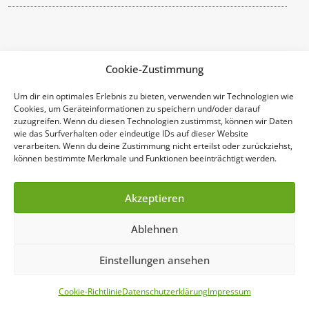
Cookie-Zustimmung
Um dir ein optimales Erlebnis zu bieten, verwenden wir Technologien wie
RegPower GmbH
Cookies, um Geräteinformationen zu speichern und/oder darauf
zuzugreifen. Wenn du diesen Technologien zustimmst, können wir Daten
wie das Surfverhalten oder eindeutige IDs auf dieser Website
Linzer Str. 13
verarbeiten. Wenn du deine Zustimmung nicht erteilst oder zurückziehst,
können bestimmte Merkmale und Funktionen beeinträchtigt werden.
93055 Regensburg
Telefon: +49 (0)9 41-600 988 55
Akzeptieren
Telefax: +49 (0)9 41-89 84 70 90
Ablehnen
Einstellungen ansehen
Cookie-Richtlinie
Datenschutzerklärung
Impressum
Geschäftszeiten