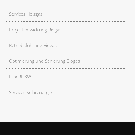
Services Holzgas
Projektentwicklung Biogas
Betriebsführung Biogas
Optimierung und Sanierung Biogas
Flex-BHKW
Services Solarenergie