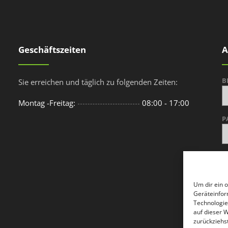
Geschäftszeiten
A
B
Sie erreichen und täglich zu folgenden Zeiten:
Montag -Freitag:
08:00 - 17:00
P
Um dir ein 
Geräteinfor
Technologie
A
P
auf dieser 
zurückziehs