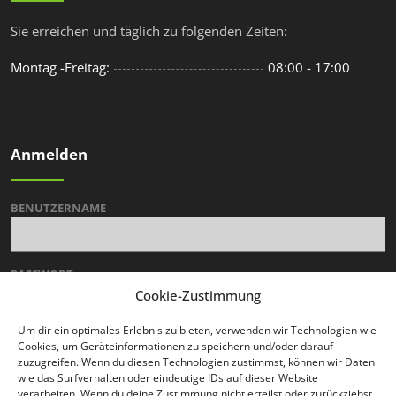
Sie erreichen und täglich zu folgenden Zeiten:
Montag -Freitag:
08:00 - 17:00
Anmelden
BENUTZERNAME
PASSWORT
Cookie-Zustimmung
Um dir ein optimales Erlebnis zu bieten, verwenden wir Technologien wie
Cookies, um Geräteinformationen zu speichern und/oder darauf
zuzugreifen. Wenn du diesen Technologien zustimmst, können wir Daten
wie das Surfverhalten oder eindeutige IDs auf dieser Website
verarbeiten. Wenn du deine Zustimmung nicht erteilst oder zurückziehst,